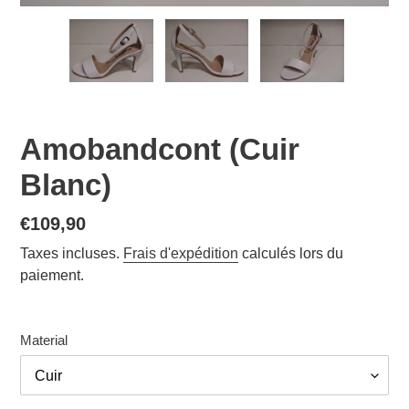
Amobandcont (Cuir
Blanc)
Prix
€109,90
normal
Taxes incluses.
Frais d'expédition
calculés lors du
paiement.
Material