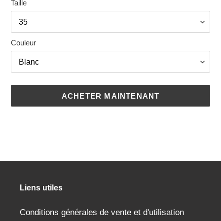
Taille
Couleur
ACHETER MAINTENANT
Ajout
d'un
produit
à
votre
panier
Liens utiles
Conditions générales de vente et d'utilisation