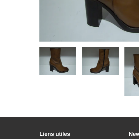
Liens utiles
New