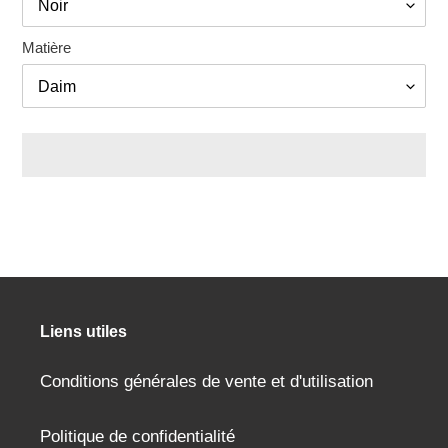
Matière
Ajout
d'un
produit
à
votre
panier
Liens utiles
Conditions générales de vente et d'utilisation
Politique de confidentialité