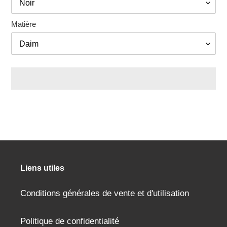
Matière
Ajout
d'un
produit
à
votre
panier
Liens utiles
Conditions générales de vente et d'utilisation
Politique de confidentialité