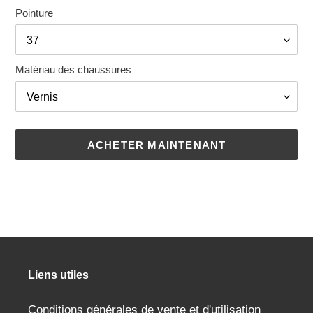
Pointure
Matériau des chaussures
ACHETER MAINTENANT
Ajout
d'un
produit
à
votre
panier
Liens utiles
Conditions générales de vente et d'utilisation