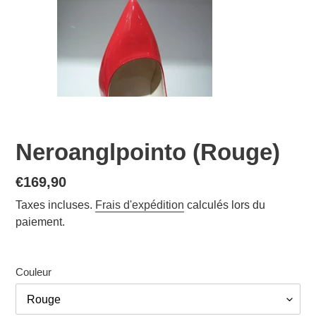
Neroanglpointo (Rouge)
Prix
€169,90
normal
Taxes incluses.
Frais d'expédition
calculés lors du
paiement.
Couleur