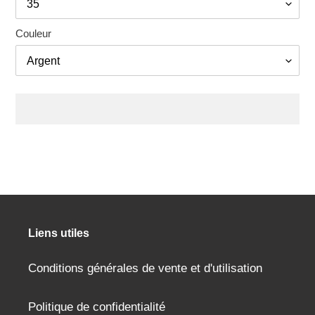
Couleur
Ajout
d'un
produit
à
votre
panier
Liens utiles
Conditions générales de vente et d'utilisation
Politique de confidentialité