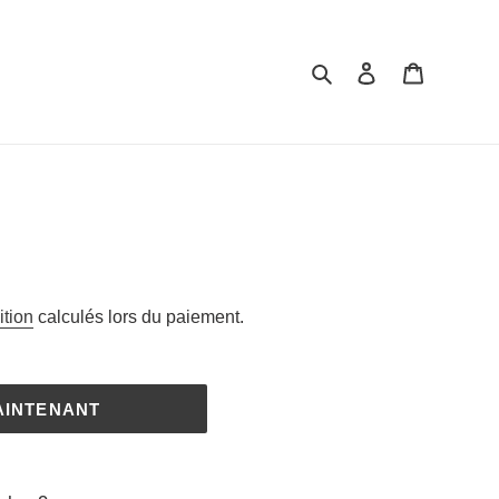
Rechercher
Se connecter
Panier
ition
calculés lors du paiement.
AINTENANT