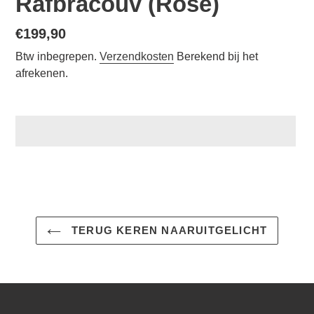
Rafbracouv (Rose)
Normale
€199,90
prijs
Btw inbegrepen.
Verzendkosten
Berekend bij het
afrekenen.
Een
product
aan
uw
winkelwagen
TERUG KEREN NAARUITGELICHT
toevoegen