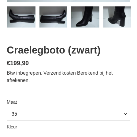
Craelegboto (zwart)
Normale
€199,90
prijs
Btw inbegrepen.
Verzendkosten
Berekend bij het
afrekenen.
Maat
Kleur