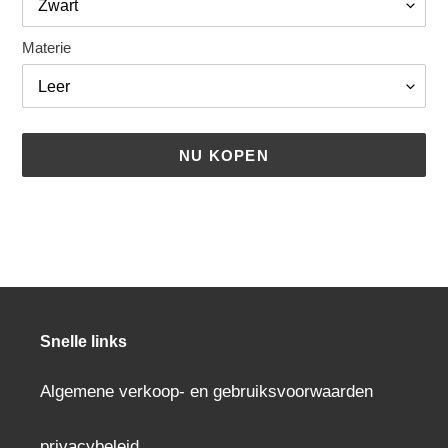
Materie
NU KOPEN
Een
product
aan
uw
winkelwagen
toevoegen
Snelle links
Algemene verkoop- en gebruiksvoorwaarden
privacybeleid