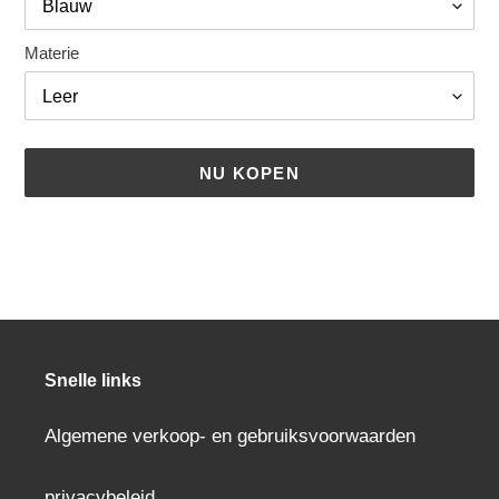
Materie
NU KOPEN
Een
product
aan
uw
winkelwagen
toevoegen
Snelle links
Algemene verkoop- en gebruiksvoorwaarden
privacybeleid