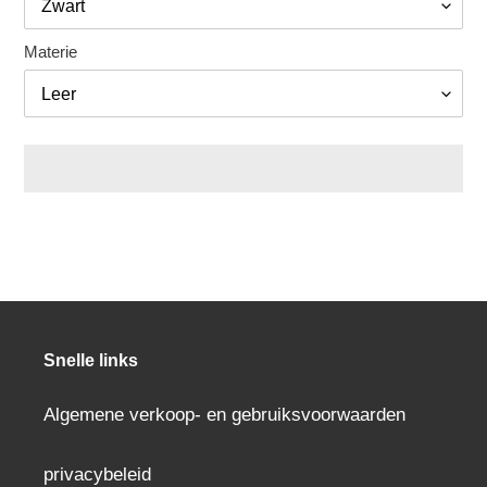
Materie
Een
product
aan
uw
winkelwagen
toevoegen
Snelle links
Algemene verkoop- en gebruiksvoorwaarden
privacybeleid