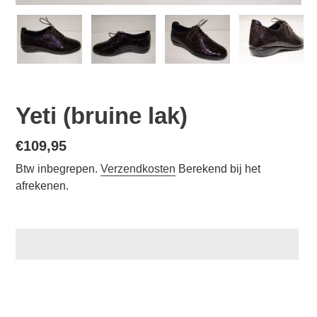
Yeti (bruine lak)
Normale
€109,95
prijs
Btw inbegrepen.
Verzendkosten
Berekend bij het
afrekenen.
Een
product
aan